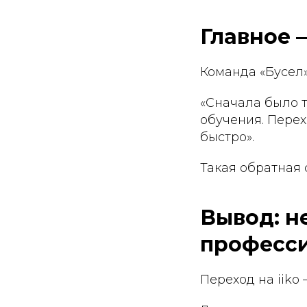
Главное 
Команда «Бусел»
«Сначала было т
обучения. Перех
быстро».
Такая обратная 
Вывод: н
професс
Переход на iiko 