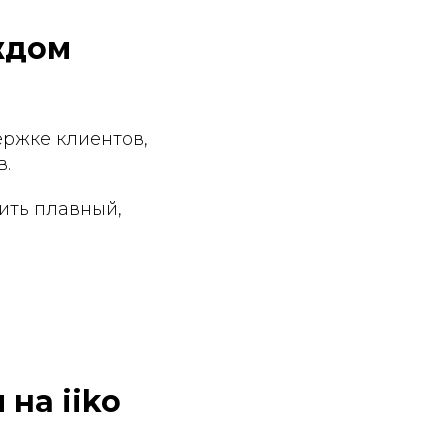
ждом
ержке клиентов,
в.
ить плавный,
 на iiko