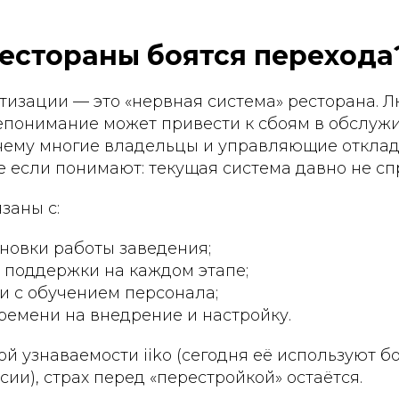
естораны боятся перехода
тизации — это «нервная система» ресторана. 
епонимание может привести к сбоям в обслуж
очему многие владельцы и управляющие откл
е если понимают: текущая система давно не сп
заны с:
новки работы заведения;
 поддержки на каждом этапе;
и с обучением персонала;
ремени на внедрение и настройку.
й узнаваемости iiko (сегодня её используют б
сии), страх перед «перестройкой» остаётся.