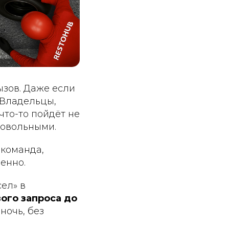
ызов. Даже если
 Владельцы,
что-то пойдёт не
едовольными.
 команда,
ненно.
сел» в
вого запроса до
ночь, без