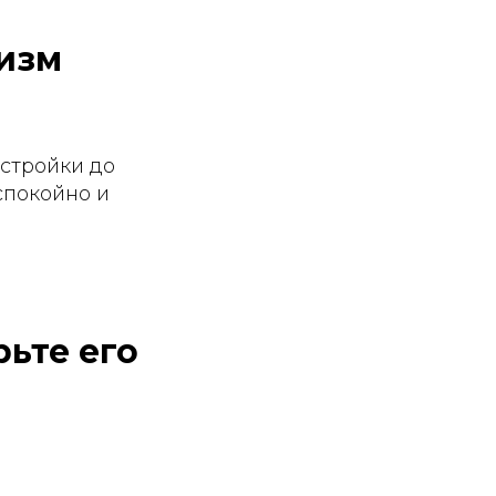
изм
астройки до
спокойно и
рьте его