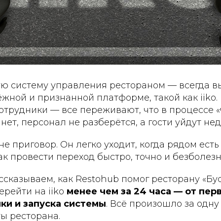
ую систему управления рестораном — всегда в
ёжной и признанной платформе, такой как iiko.
трудники — все переживают, что в процессе «
танет, персонал не разберётся, а гости уйдут н
не приговор. Он легко уходит, когда рядом есть
как провести переход быстро, точно и безболез
ассказываем, как Restohub помог ресторану «Бу
рейти на iiko
менее чем за 24 часа — от пер
ки и запуска системы
. Всё произошло за одну 
ы ресторана.