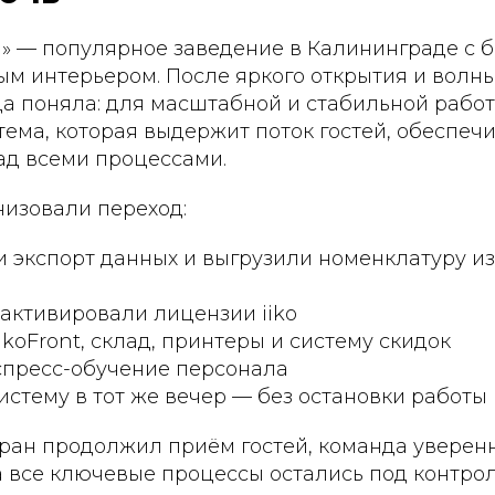
л» — популярное заведение в Калининграде с 
ым интерьером. После яркого открытия и волн
да поняла: для масштабной и стабильной рабо
ема, которая выдержит поток гостей, обеспечи
ад всеми процессами.
низовали переход:
и экспорт данных и выгрузили номенклатуру и
активировали лицензии iiko
ikoFront, склад, принтеры и систему скидок
спресс-обучение персонала
стему в тот же вечер — без остановки работы
оран продолжил приём гостей, команда уверен
а все ключевые процессы остались под контро