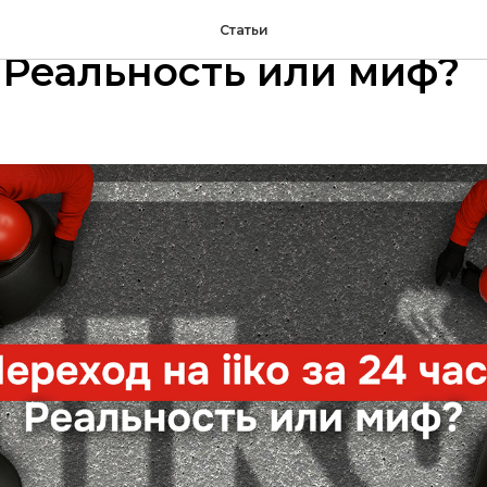
 на iiko с другой сист
Статьи
. Реальность или миф?