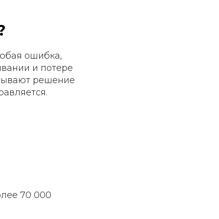
?
Любая ошибка,
ивании и потере
адывают решение
равляется.
олее 70 000