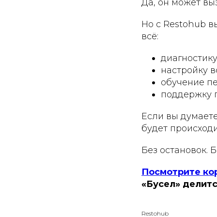
Да, он может вы
Но с Restohub в
всё:
диагностик
настройку в
обучение п
поддержку 
Если вы думаете
будет происходи
Без остановок. Б
Посмотрите ко
«Бусел» делитс
Restohub