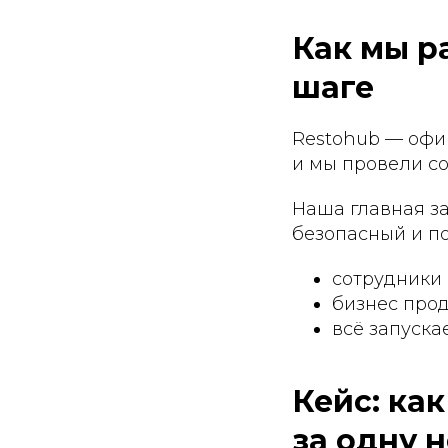
Как мы р
шаге
Restohub — офи
и мы провели с
Наша главная за
безопасный и по
сотрудники 
бизнес прод
всё запускае
Кейс: как
за одну 