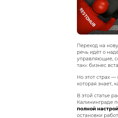
Переход на нов
речь идёт о над
управляющие, со
так»: бизнес вс
Но этот страх — 
которая знает, 
В этой статье р
Калининграде пе
полной настрой
остановки работ