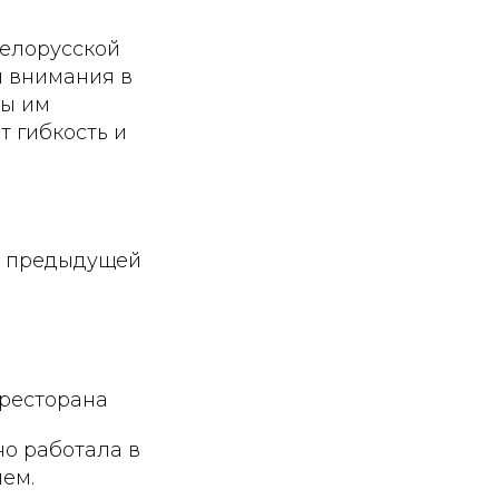
белорусской
ы внимания в
ты им
т гибкость и
з предыдущей
 ресторана
но работала в
лем.